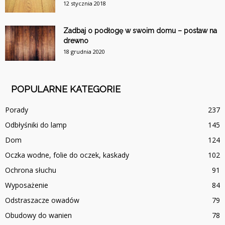
12 stycznia 2018
Zadbaj o podłogę w swoim domu – postaw na
drewno
18 grudnia 2020
POPULARNE KATEGORIE
Porady
237
Odbłyśniki do lamp
145
Dom
124
Oczka wodne, folie do oczek, kaskady
102
Ochrona słuchu
91
Wyposażenie
84
Odstraszacze owadów
79
Obudowy do wanien
78