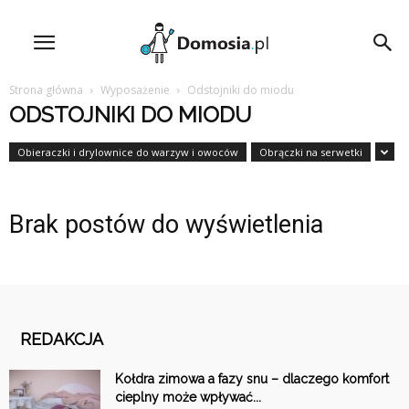
Strona główna
Wyposażenie
Odstojniki do miodu
ODSTOJNIKI DO MIODU
Obieraczki i drylownice do warzyw i owoców
Obrączki na serwetki
Brak postów do wyświetlenia
REDAKCJA
Kołdra zimowa a fazy snu – dlaczego komfort
cieplny może wpływać...