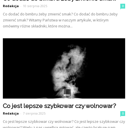
Redakcja
-
10 sierpnia 2025
0
Co dodać do bimbru żeby zmienić smak? Co dodać do bimbru żeby
zmienić smak? Witamy Państwa w naszym artykule, w którym
omówimy różne składniki, które można...
Co jest lepsze szybkowar czy wolnowar?
Redakcja
-
7 sierpnia 2025
0
Co jest lepsze szybkowar czy wolnowar? Co jest lepsze szybkowar czy
wolnowar? Wielu z nas uwielbia gotować, ale często brakuje nam