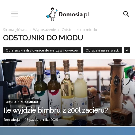
Strona główna
Wyposażenie
Odstojniki do miodu
ODSTOJNIKI DO MIODU
Obieraczki i drylownice do warzyw i owoców
Obrączki na serwetki
ODSTOJNIKI DO MIODU
Ile wyjdzie bimbru z 200l zacieru?
Redakcja
-
15 października 2025