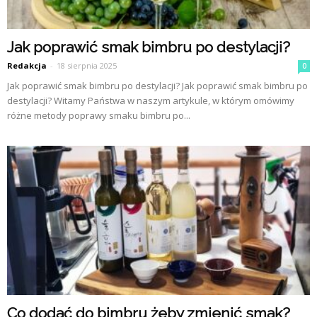
Jak poprawić smak bimbru po destylacji?
Redakcja
-
18 sierpnia 2025
0
Jak poprawić smak bimbru po destylacji? Jak poprawić smak bimbru po
destylacji? Witamy Państwa w naszym artykule, w którym omówimy
różne metody poprawy smaku bimbru po...
Co dodać do bimbru żeby zmienić smak?