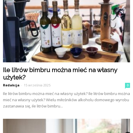
Ile litrów bimbru można mieć na własny
użytek?
Redakcja
-
15 września 2025
0
Ile litrów bimbru można mieć na własny użytek? Ile litrów bimbru można
mieć na własny użytek? Wielu miłośników alkoholu domowego wyrobu
zastanawia się, ile litrów bimbru...