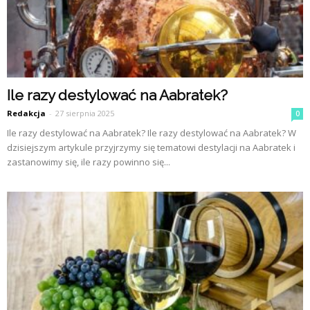
Ile razy destylować na Aabratek?
Redakcja
-
27 sierpnia 2025
0
Ile razy destylować na Aabratek? Ile razy destylować na Aabratek? W
dzisiejszym artykule przyjrzymy się tematowi destylacji na Aabratek i
zastanowimy się, ile razy powinno się...