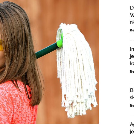
D
W
n
Re
I
j
k
Re
B
s
Re
A
j