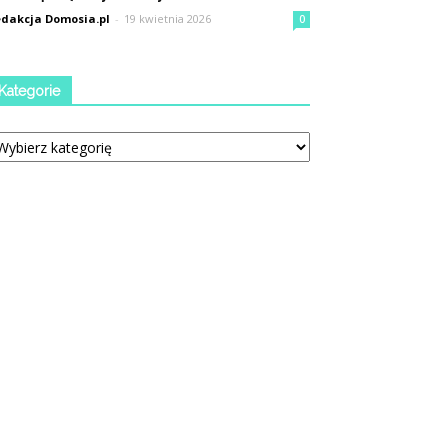
dakcja Domosia.pl
-
19 kwietnia 2026
0
Kategorie
tegorie