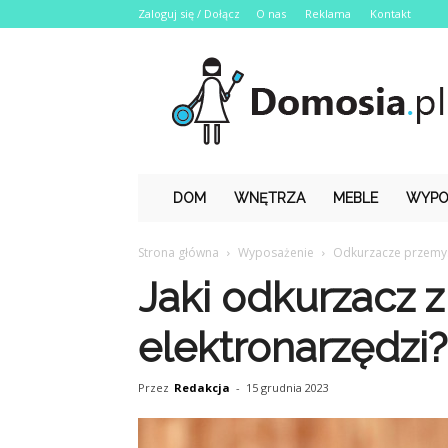
Zaloguj się / Dołącz
O nas
Reklama
Kontakt
Domosia.pl
DOM
WNĘTRZA
MEBLE
WYPO
Strona główna
Wyposażenie
Odkurzacze przemy
Jaki odkurzacz 
elektronarzędzi?
Przez
Redakcja
-
15 grudnia 2023