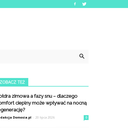
ZOBACZ TEŻ
ołdra zimowa a fazy snu – dlaczego
omfort cieplny może wpływać na nocną
egenerację?
dakcja Domosia.pl
-
20 lipca 2026
0