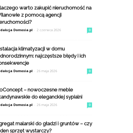
laczego warto zakupić nieruchomość na
ilanowie z pomocą agencji
ieruchomości?
dakcja Domosia.pl
-
2 czerwca 2026
0
nstalacja klimatyzacji w domu
ednorodzinnym: najczęstsze błędy i ich
onsekwencje
dakcja Domosia.pl
-
26 maja 2026
0
oConcept – nowoczesne meble
kandynawskie do eleganckiej sypialni
dakcja Domosia.pl
-
26 maja 2026
0
gregat malarski do gładzi i gruntów – czy
eden sprzęt wystarczy?