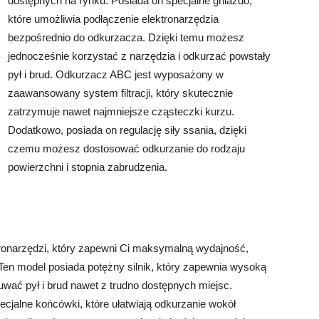
dostępnych na rynku. Posiada on specjalne gniazdo,
które umożliwia podłączenie elektronarzędzia
bezpośrednio do odkurzacza. Dzięki temu możesz
jednocześnie korzystać z narzędzia i odkurzać powstały
pył i brud. Odkurzacz ABC jest wyposażony w
zaawansowany system filtracji, który skutecznie
zatrzymuje nawet najmniejsze cząsteczki kurzu.
Dodatkowo, posiada on regulację siły ssania, dzięki
czemu możesz dostosować odkurzanie do rodzaju
powierzchni i stopnia zabrudzenia.
ronarzędzi, który zapewni Ci maksymalną wydajność,
n model posiada potężny silnik, który zapewnia wysoką
uwać pył i brud nawet z trudno dostępnych miejsc.
jalne końcówki, które ułatwiają odkurzanie wokół