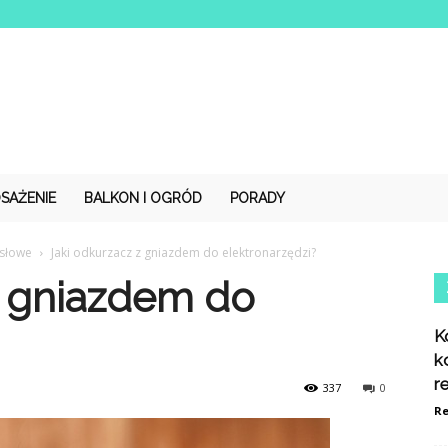
SAŻENIE
BALKON I OGRÓD
PORADY
słowe
Jaki odkurzacz z gniazdem do elektronarzędzi?
z gniazdem do
K
k
r
337
0
Re