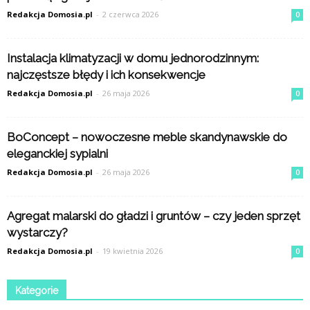
Redakcja Domosia.pl
-
2 czerwca 2026
0
Instalacja klimatyzacji w domu jednorodzinnym:
najczęstsze błędy i ich konsekwencje
Redakcja Domosia.pl
-
26 maja 2026
0
BoConcept – nowoczesne meble skandynawskie do
eleganckiej sypialni
Redakcja Domosia.pl
-
26 maja 2026
0
Agregat malarski do gładzi i gruntów – czy jeden sprzęt
wystarczy?
Redakcja Domosia.pl
-
19 kwietnia 2026
0
Kategorie