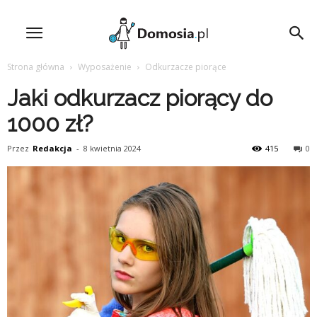
Strona główna
Wyposażenie
Odkurzacze piorące
Jaki odkurzacz piorący do
1000 zł?
Przez
Redakcja
-
8 kwietnia 2024
415
0