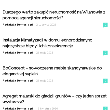
Dlaczego warto zakupić nieruchomość na Wilanowie z
pomocą agencji nieruchomości?
Redakcja Domosia.pl
-
2 czerwca 2026
0
Instalacja klimatyzacji w domu jednorodzinnym:
najczęstsze błędy i ich konsekwencje
Redakcja Domosia.pl
-
26 maja 2026
0
BoConcept – nowoczesne meble skandynawskie do
eleganckiej sypialni
Redakcja Domosia.pl
-
26 maja 2026
0
Agregat malarski do gładzi i gruntów – czy jeden sprzęt
wystarczy?
Redakcja Domosia.pl
-
19 kwietnia 2026
0