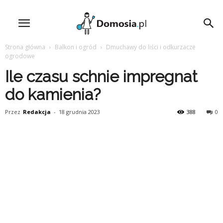
Strona główna
Balkon i ogród
Dmuchawy do liści i odkurzacze
ogrodowe
Ile czasu schnie impregnat
do kamienia?
Przez
Redakcja
-
18 grudnia 2023
388
0