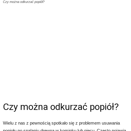
Czy można odkurzać popiół?
Czy można odkurzać popiół?
Wielu z nas z pewnością spotkało się z problemem usuwania
popiołu po spalaniu drewna w kominku lub piecu. Często pojawia