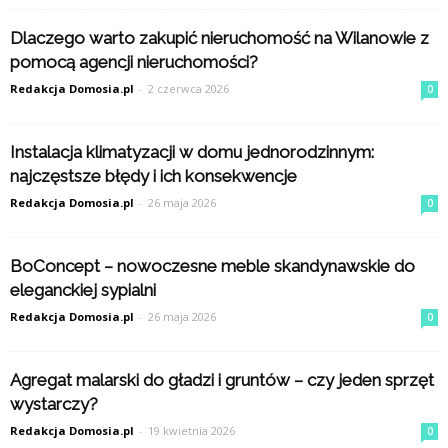
Dlaczego warto zakupić nieruchomość na Wilanowie z
pomocą agencji nieruchomości?
Redakcja Domosia.pl
-
2 czerwca 2026
0
Instalacja klimatyzacji w domu jednorodzinnym:
najczęstsze błędy i ich konsekwencje
Redakcja Domosia.pl
-
26 maja 2026
0
BoConcept – nowoczesne meble skandynawskie do
eleganckiej sypialni
Redakcja Domosia.pl
-
26 maja 2026
0
Agregat malarski do gładzi i gruntów – czy jeden sprzęt
wystarczy?
Redakcja Domosia.pl
-
19 kwietnia 2026
0