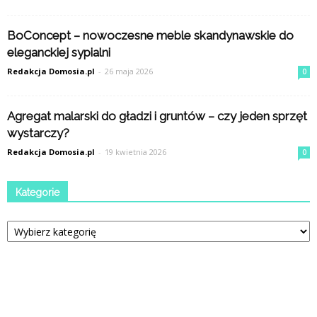
BoConcept – nowoczesne meble skandynawskie do
eleganckiej sypialni
Redakcja Domosia.pl
-
26 maja 2026
0
Agregat malarski do gładzi i gruntów – czy jeden sprzęt
wystarczy?
Redakcja Domosia.pl
-
19 kwietnia 2026
0
Kategorie
Kategorie