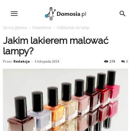
Strona główna
Oświetlenie
Odbłyśniki do lamp
Jakim lakierem malować
lampy?
Przez
Redakcja
-
5 listopada 2024
274
0