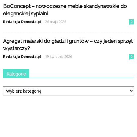
BoConcept – nowoczesne meble skandynawskie do
eleganckiej sypialni
Redakcja Domosia.pl
-
26 maja 2026
0
Agregat malarski do gładzi i gruntów – czy jeden sprzęt
wystarczy?
Redakcja Domosia.pl
-
19 kwietnia 2026
0
Kategorie
Kategorie