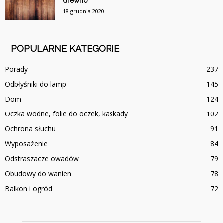
drewno
18 grudnia 2020
POPULARNE KATEGORIE
Porady
237
Odbłyśniki do lamp
145
Dom
124
Oczka wodne, folie do oczek, kaskady
102
Ochrona słuchu
91
Wyposażenie
84
Odstraszacze owadów
79
Obudowy do wanien
78
Balkon i ogród
72