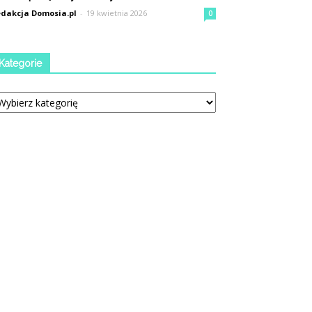
dakcja Domosia.pl
-
19 kwietnia 2026
0
Kategorie
tegorie