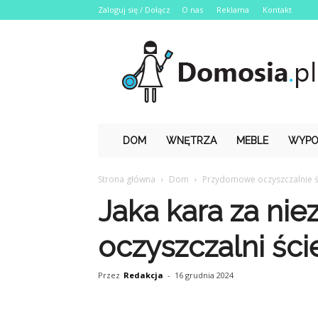
Zaloguj się / Dołącz
O nas
Reklama
Kontakt
Domosia.pl
DOM
WNĘTRZA
MEBLE
WYPO
Strona główna
Dom
Przydomowe oczyszczalnie 
Jaka kara za nie
oczyszczalni śc
Przez
Redakcja
-
16 grudnia 2024