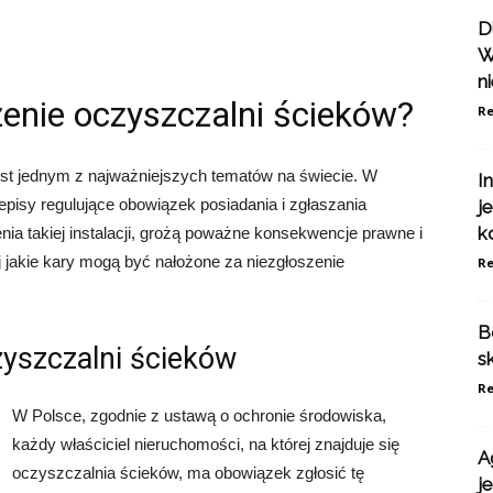
D
W
n
zenie oczyszczalni ścieków?
Re
st jednym z najważniejszych tematów na świecie. W
I
rzepisy regulujące obowiązek posiadania i zgłaszania
j
k
ia takiej instalacji, grożą poważne konsekwencje prawne i
j jakie kary mogą być nałożone za niezgłoszenie
Re
B
yszczalni ścieków
s
Re
W Polsce, zgodnie z ustawą o ochronie środowiska,
każdy właściciel nieruchomości, na której znajduje się
A
oczyszczalnia ścieków, ma obowiązek zgłosić tę
j