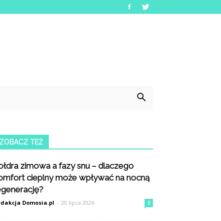
ZOBACZ TEŻ
ołdra zimowa a fazy snu – dlaczego
omfort cieplny może wpływać na nocną
egenerację?
dakcja Domosia.pl
-
20 lipca 2026
0