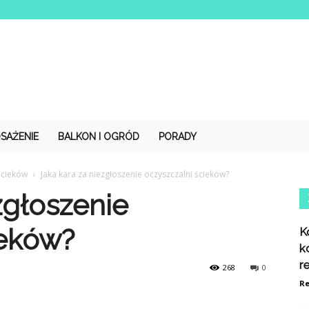
SAŻENIE
BALKON I OGRÓD
PORADY
ścieków
Jaka kara za niezgłoszenie oczyszczalni ścieków?
zgłoszenie
ieków?
K
k
r
268
0
Re