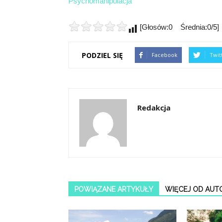
Psychomanipulacja
[Głosów:0 Średnia:0/5]
PODZIEL SIĘ
Facebook
Twit
Redakcja
POWIĄZANE ARTYKUŁY
WIĘCEJ OD AUT