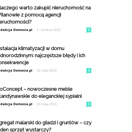
laczego warto zakupić nieruchomość na
ilanowie z pomocą agencji
ieruchomości?
dakcja Domosia.pl
-
2 czerwca 2026
0
nstalacja klimatyzacji w domu
ednorodzinnym: najczęstsze błędy i ich
onsekwencje
dakcja Domosia.pl
-
26 maja 2026
0
oConcept – nowoczesne meble
kandynawskie do eleganckiej sypialni
dakcja Domosia.pl
-
26 maja 2026
0
gregat malarski do gładzi i gruntów – czy
eden sprzęt wystarczy?