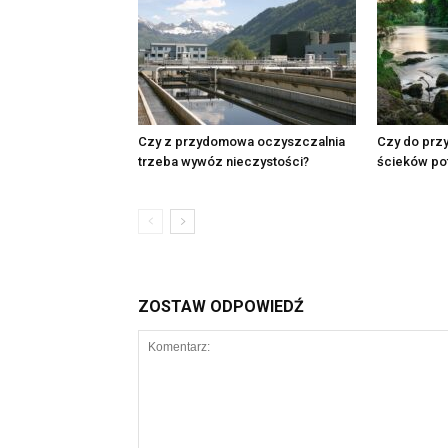
Czy z przydomowa oczyszczalnia
Czy do prz
trzeba wywóz nieczystości?
ścieków pot
ZOSTAW ODPOWIEDŹ