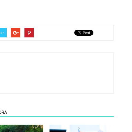
ter
ORA