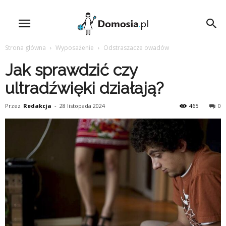
Strona główna
Wyposażenie
Odstraszacze owadów
Jak sprawdzić czy
ultradźwięki działają?
Przez
Redakcja
-
28 listopada 2024
465
0