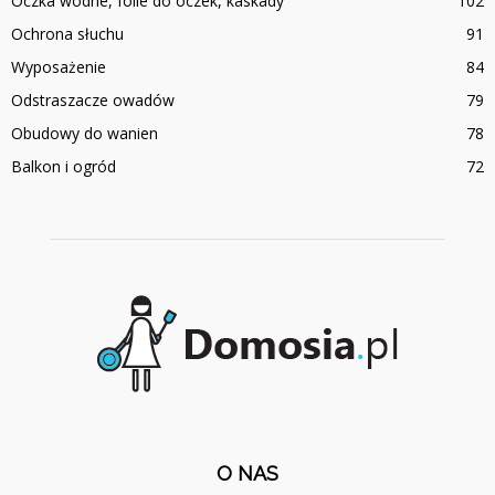
Oczka wodne, folie do oczek, kaskady
102
Ochrona słuchu
91
Wyposażenie
84
Odstraszacze owadów
79
Obudowy do wanien
78
Balkon i ogród
72
O NAS