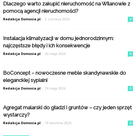
Dlaczego warto zakupić nieruchomość na Wilanowie z
pomocą agencji nieruchomości?
Redakcja Domosia.pl
-
2 czerwca 2026
0
Instalacja klimatyzacji w domu jednorodzinnym:
najczęstsze błędy i ich konsekwencje
Redakcja Domosia.pl
-
26 maja 2026
0
BoConcept – nowoczesne meble skandynawskie do
eleganckiej sypialni
Redakcja Domosia.pl
-
26 maja 2026
0
Agregat malarski do gładzi i gruntów – czy jeden sprzęt
wystarczy?
Redakcja Domosia.pl
-
19 kwietnia 2026
0