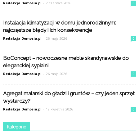
Redakcja Domosia.pl
-
2 czerwca 2026
0
Instalacja klimatyzacji w domu jednorodzinnym:
najczęstsze błędy i ich konsekwencje
Redakcja Domosia.pl
-
26 maja 2026
0
BoConcept – nowoczesne meble skandynawskie do
eleganckiej sypialni
Redakcja Domosia.pl
-
26 maja 2026
0
Agregat malarski do gładzi i gruntów – czy jeden sprzęt
wystarczy?
Redakcja Domosia.pl
-
19 kwietnia 2026
0
Kategorie
Kategorie