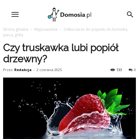
Strona główna
Wyposażenie
Odkurzacze do popiołu do kominka,
pieca, grilla
Czy truskawka lubi popiół
drzewny?
Przez
Redakcja
-
2 czerwca 2025
133
0