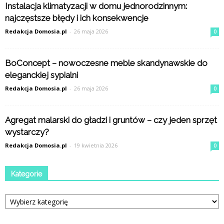
Instalacja klimatyzacji w domu jednorodzinnym:
najczęstsze błędy i ich konsekwencje
Redakcja Domosia.pl
-
26 maja 2026
0
BoConcept – nowoczesne meble skandynawskie do
eleganckiej sypialni
Redakcja Domosia.pl
-
26 maja 2026
0
Agregat malarski do gładzi i gruntów – czy jeden sprzęt
wystarczy?
Redakcja Domosia.pl
-
19 kwietnia 2026
0
Kategorie
Kategorie