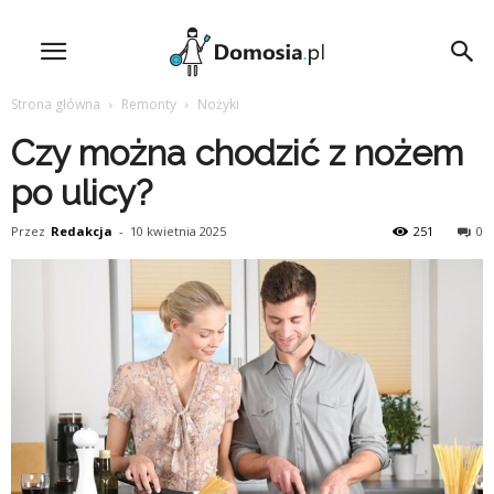
Strona główna
Remonty
Nożyki
Czy można chodzić z nożem
po ulicy?
Przez
Redakcja
-
10 kwietnia 2025
251
0