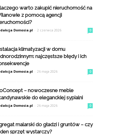
laczego warto zakupić nieruchomość na
ilanowie z pomocą agencji
ieruchomości?
dakcja Domosia.pl
-
2 czerwca 2026
0
nstalacja klimatyzacji w domu
ednorodzinnym: najczęstsze błędy i ich
onsekwencje
dakcja Domosia.pl
-
26 maja 2026
0
oConcept – nowoczesne meble
kandynawskie do eleganckiej sypialni
dakcja Domosia.pl
-
26 maja 2026
0
gregat malarski do gładzi i gruntów – czy
eden sprzęt wystarczy?