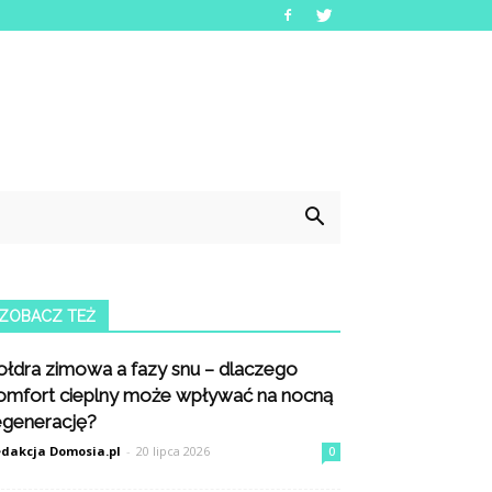
ZOBACZ TEŻ
ołdra zimowa a fazy snu – dlaczego
omfort cieplny może wpływać na nocną
egenerację?
dakcja Domosia.pl
-
20 lipca 2026
0