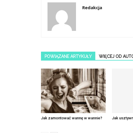
Redakcja
POWIĄZANE ARTYKUŁY
WIĘCEJ OD AUT
Jak zamontować wannę w wannie?
Jak usztyw