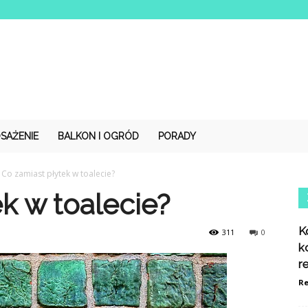
SAŻENIE
BALKON I OGRÓD
PORADY
Co zamiast płytek w toalecie?
k w toalecie?
K
311
0
k
r
Re