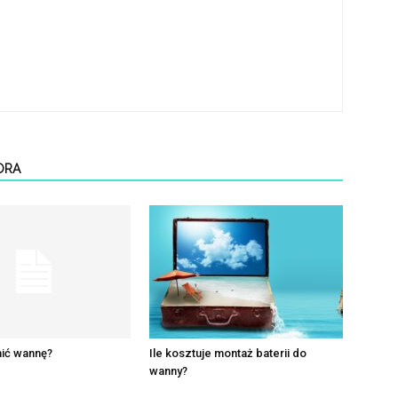
ORA
nić wannę?
Ile kosztuje montaż baterii do
wanny?