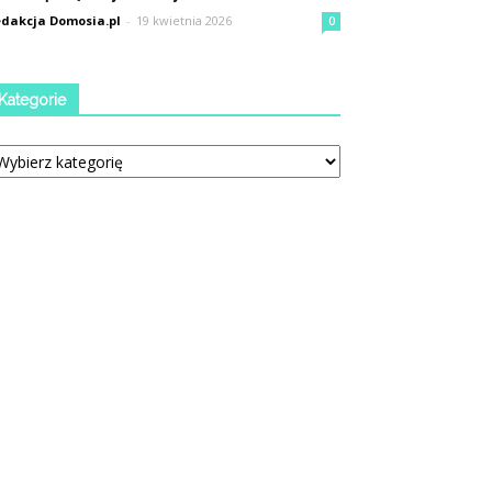
dakcja Domosia.pl
-
19 kwietnia 2026
0
Kategorie
tegorie