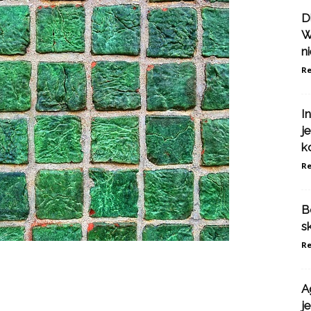
D
W
n
Re
I
j
k
Re
B
s
Re
A
j