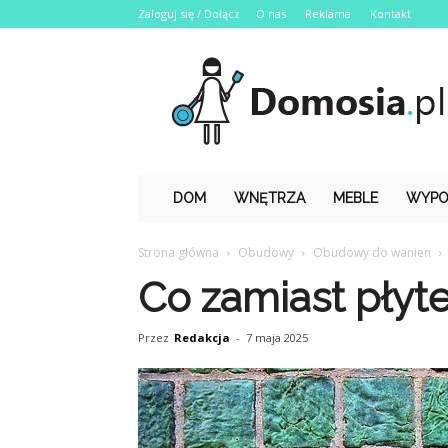
Zaloguj się / Dołącz
O nas
Reklama
Kontakt
Domosia.pl
DOM
WNĘTRZA
MEBLE
WYPO
Strona główna
Obudowy
Obudowy do wanien
Co zamiast płyte
Przez
Redakcja
-
7 maja 2025