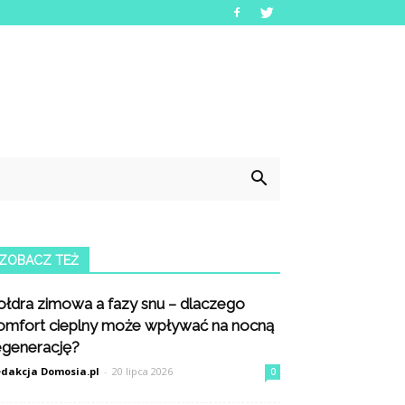
ZOBACZ TEŻ
ołdra zimowa a fazy snu – dlaczego
omfort cieplny może wpływać na nocną
egenerację?
dakcja Domosia.pl
-
20 lipca 2026
0