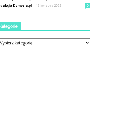
dakcja Domosia.pl
-
19 kwietnia 2026
0
Kategorie
tegorie