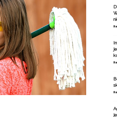
D
W
n
Re
I
j
k
Re
B
s
Re
A
j