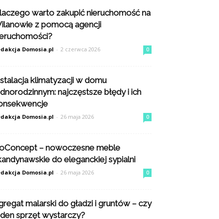
laczego warto zakupić nieruchomość na
ilanowie z pomocą agencji
ieruchomości?
dakcja Domosia.pl
-
2 czerwca 2026
0
nstalacja klimatyzacji w domu
ednorodzinnym: najczęstsze błędy i ich
onsekwencje
dakcja Domosia.pl
-
26 maja 2026
0
oConcept – nowoczesne meble
kandynawskie do eleganckiej sypialni
dakcja Domosia.pl
-
26 maja 2026
0
gregat malarski do gładzi i gruntów – czy
eden sprzęt wystarczy?