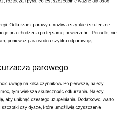
z, roztocza i pyłki, co jest szczególnie ważne dla osób
ergii. Odkurzacz parowy umożliwia szybkie i skuteczne
nego przechodzenia po tej samej powierzchni. Ponadto, nie
lam, ponieważ para wodna szybko odparowuje,
kurzacza parowego
cić uwagę na kilka czynników. Po pierwsze, należy
 moc, tym większa skuteczność odkurzania. Należy
ę, aby uniknąć częstego uzupełniania. Dodatkowo, warto
k szczotki czy dysze, które umożliwią czyszczenie