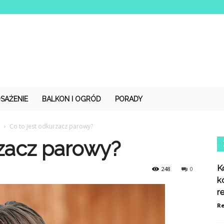
SAŻENIE
BALKON I OGRÓD
PORADY
Co to jest odkurzacz parowy?
rzacz parowy?
K
248
0
k
r
Re