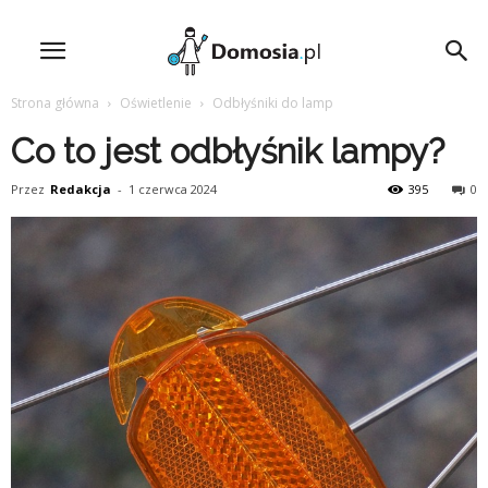
Strona główna
Oświetlenie
Odbłyśniki do lamp
Co to jest odbłyśnik lampy?
Przez
Redakcja
-
1 czerwca 2024
395
0