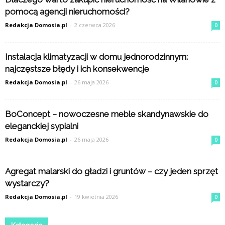
pomocą agencji nieruchomości?
Redakcja Domosia.pl
-
2 czerwca 2026
0
Instalacja klimatyzacji w domu jednorodzinnym:
najczęstsze błędy i ich konsekwencje
Redakcja Domosia.pl
-
26 maja 2026
0
BoConcept – nowoczesne meble skandynawskie do
eleganckiej sypialni
Redakcja Domosia.pl
-
26 maja 2026
0
Agregat malarski do gładzi i gruntów – czy jeden sprzęt
wystarczy?
Redakcja Domosia.pl
-
19 kwietnia 2026
0